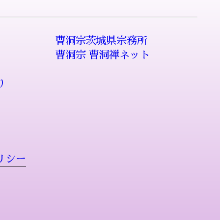
曹洞宗茨城県宗務所
曹洞宗 曹洞禅ネット
り
リシー