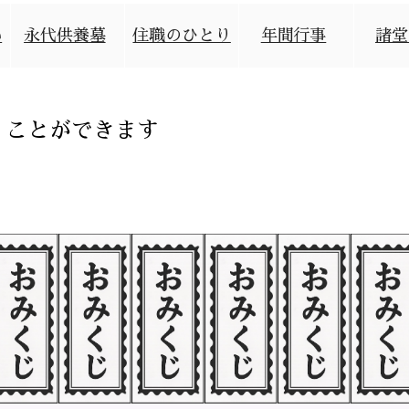
い
永代供養墓
住職のひとり
年間行事
諸堂
言
くことができます