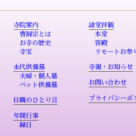
寺院案内
諸堂拝観
曹洞宗とは
本堂
お寺の歴史
客殿
寺宝
リモートお参
永代供養墓
寺報・お知らせ
夫婦・個人墓
お問い合わせ
ペット供養墓
プライバシーポ
住職のひとり言
年間行事
縁日