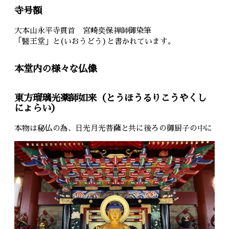
寺号額
大本山永平寺貫首 宮崎奕保禅師御染筆
「醫王堂」と(いおうどう)と書かれています。
本堂内の様々な仏像
東方瑠璃光薬師如来（とうほうるりこうやくし
にょらい）
本物は秘仏の為、日光月光菩薩と共に後ろの御厨子の中に