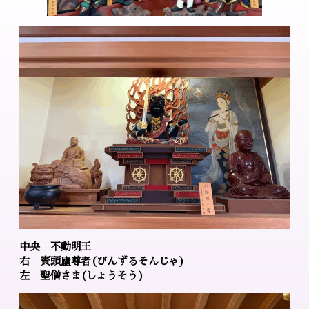
中央 不動明王
右 賓頭廬尊者(びんずるそんじゃ)
左 聖僧さま(しょうそう)