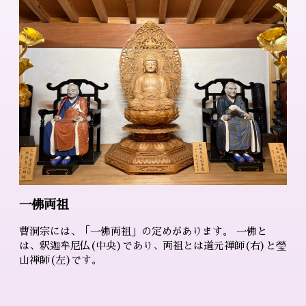
一佛両祖
曹洞宗には、「一佛両祖」の定めがあります。 一佛と
は、釈迦牟尼仏(中央)であり、両祖とは道元禅師(右)と瑩
山禅師(左)です。