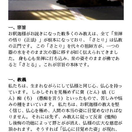
一、宗旨
お釈迦様がお説きになった数多くのみ教えは、全て「坐禅
の悟り（正法）」が根本になっており、「さとり」は仏教
の正門です。 この「さとり」を代々の祖師方が、一つの
器の水をそのまま次の器に移すが如く伝えられてきまし
た。 身も心も坐禅に打ち込み、坐の姿そのままが佛であ
ると「さとる」。これが宗旨の本体です。
一、教義
私たちは、生まれながらにして仏様と同じ心、仏心を持っ
ています。 しかしそれを見極めずに貧（とん）瞋（じ
ん）痴（ち）（愚痴を言う）といったもので、苦しみや悩
みの種をまいています。 私たちは、お釈迦様の教えを堅
く信じ、仏心を極め、人間の本当の姿に目覚めなければな
りません。 それには先ず、み教えに従って反省（懺悔）
し後悔の功徳によって罪とがが消え、仏様の広大な慈悲が
頂かれます。 そうすれば「仏心に目覚めた姿」が現れ、