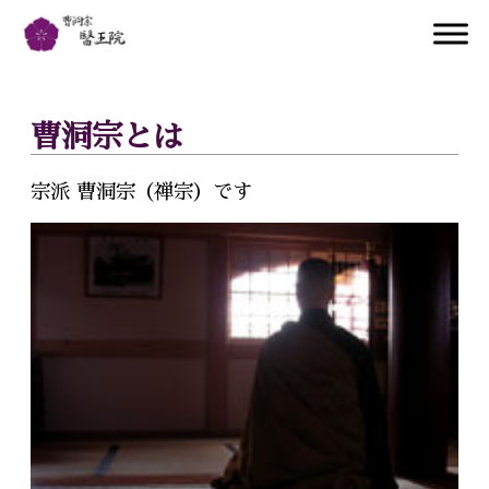
曹洞宗とは
宗派 曹洞宗（禅宗）です