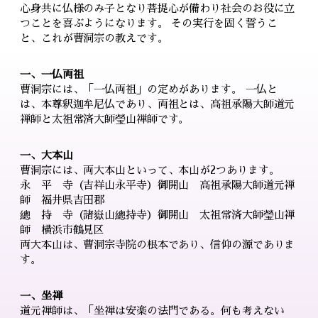
心身共に仏様のみ子となり菩提心が備わり社会のお役に立
つことを喜ぶようになります。 その実行を固く誓うこ
と、これが曹洞宗の教えです。
一、一仏両祖
曹洞宗には、「一仏両祖」の定めがあります。 一仏と
は、本尊釈迦牟尼仏であり、両祖とは、高祖承陽大師道元
禅師と太祖常済大師瑩山禅師です。
一、大本山
曹洞宗には、両大本山といって、本山が2つあります。
永 平 寺（吉祥山永平寺）御開山 高祖承陽大師道元禅
師 福井県吉田郡
總 持 寺（諸嶽山總持寺）御開山 太祖常済大師瑩山禅
師 横浜市鶴見区
両大本山は、曹洞宗寺院の根本であり、信仰の源でありま
す。
一、坐禅
道元禅師は、「坐禅は安楽の法門である。何も考えない