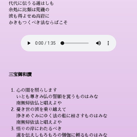
代代に伝うる道はしも
余処に比類は荒磯の
波も得よせぬ高岩に
かきもつくべき法ならばこそ
三宝御和讃
心の闇を照らします
いとも尊きみ仏の誓願を冀うものはみな
南無帰依仏と唱えよや
憂き世の波を乗り越えて
浄きめぐみにゆく法の船に棹さすものはみな
南無帰依法と唱えよや
悟りの岸にわたるべき
道を伝えしもろもろの僧伽に頼るものはみな